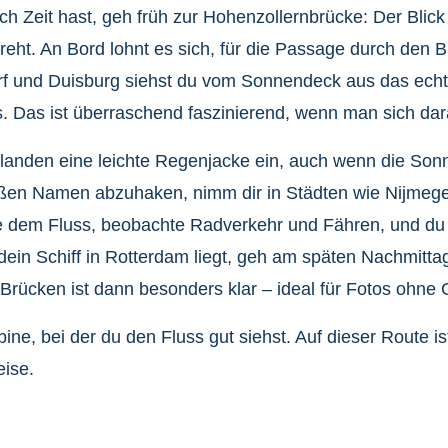
h Zeit hast, geh früh zur Hohenzollernbrücke: Der Bli
fdreht. An Bord lohnt es sich, für die Passage durch den 
f und Duisburg siehst du vom Sonnendeck aus das echt
 Das ist überraschend faszinierend, wenn man sich dara
rlanden eine leichte Regenjacke ein, auch wenn die Sonn
großen Namen abzuhaken, nimm dir in Städten wie Nijme
he dem Fluss, beobachte Radverkehr und Fähren, und du
dein Schiff in Rotterdam liegt, geh am späten Nachmitta
rücken ist dann besonders klar – ideal für Fotos ohne
bine, bei der du den Fluss gut siehst. Auf dieser Route 
eise.