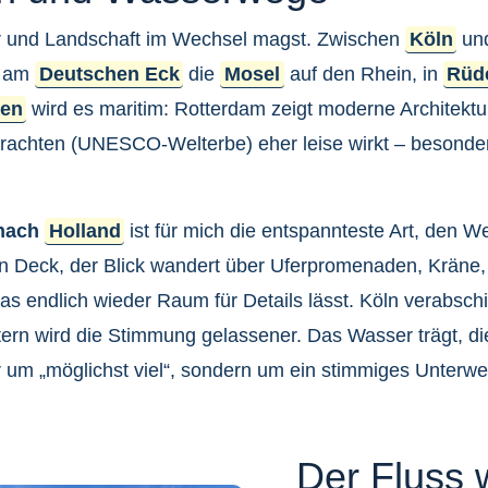
ur und Landschaft im Wechsel magst. Zwischen
Köln
un
ft am
Deutschen Eck
die
Mosel
auf den Rhein, in
Rüd
den
wird es maritim: Rotterdam zeigt moderne Architekt
rachten (UNESCO-Welterbe) eher leise wirkt – besonde
 nach
Holland
ist für mich die entspannteste Art, den 
an Deck, der Blick wandert über Uferpromenaden, Kräne
das endlich wieder Raum für Details lässt. Köln verabsch
ern wird die Stimmung gelassener. Das Wasser trägt, die
r um „möglichst viel“, sondern um ein stimmiges Unterwe
Der Fluss 