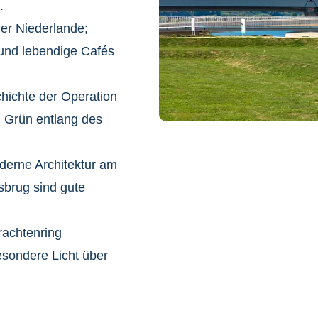
.
der Niederlande;
und lebendige Cafés
hichte der Operation
 Grün entlang des
derne Architektur am
brug sind gute
rachtenring
ondere Licht über