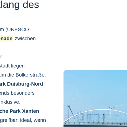
lang des
 Dom (UNESCO-
enade
zwischen
r
tadt liegen
um die Bolkerstraße.
rk Duisburg-Nord
bends besonders
inklusive.
che Park Xanten
greifbar; ideal, wenn