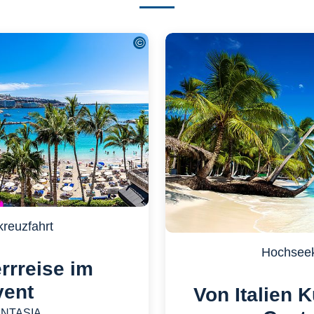
Nächs
reuzfahrt
Hochseek
rreise im
ent
Von Italien K
NTASIA