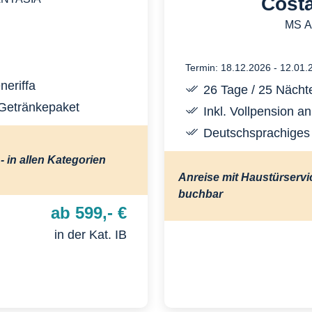
Costa
MS Ar
Termin: 18.12.2026 - 12.01.
neriffa
26 Tage / 25 Nächt
 Getränkepaket
Inkl. Vollpension a
Deutschsprachiges
- in allen Kategorien
Anreise mit Haustürserv
buchbar
ab 599,- €
in der Kat. IB