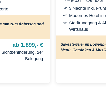
Termin: 30.12.2026 - 02.01.
n
3 Nächte inkl. Früh
zerte
Modernes Hotel in 
Stadtrundgang & A
gramm zum Anfassen und
Wirtshaus
ab 1.899,- €
Silvesterfeier im Löwenbr
Menü, Getränken & Musi
/ Sichtbehinderung, 2er
Belegung