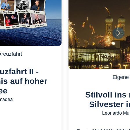
Nächs
reuzfahrt
zfahrt II -
Eigene 
is auf hoher
ee
Stilvoll ins
madea
Silvester 
Leonardo Mun