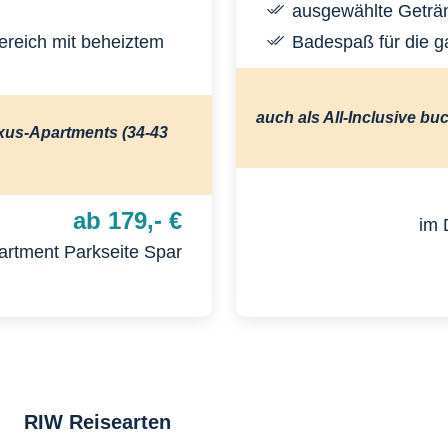
ausgewählte Geträ
reich mit beheiztem
Badespaß für die g
auch als All-Inclusive bu
xus-Apartments (34-43
ab 179,- €
im 
artment Parkseite Spar
RIW Reisearten