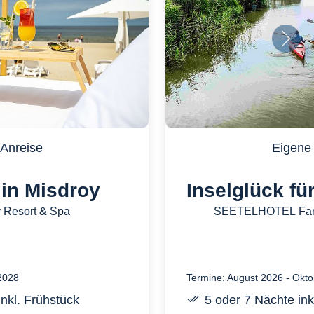
Nächs
Anreise
Eigene 
in Misdroy
Inselglück fü
 Resort & Spa
SEETELHOTEL Fami
 2028
Termine: August 2026 - Okt
inkl. Frühstück
5 oder 7 Nächte ink